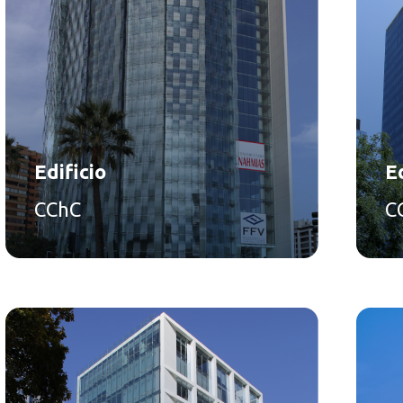
Edificio
Ed
CChC
C