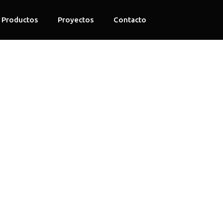
Productos
Proyectos
Contacto
ntiladas,
ado para
iales,