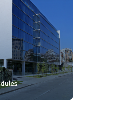
o
edules