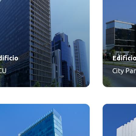
ificio
Edifici
CU
City Pa