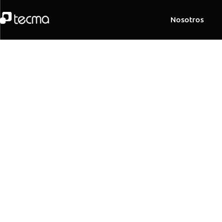
Nosotros
Home
| Proyectos | Edificios
Edificios
Muros Cortina, Cintas Ventanas, Fachadas Ve
son algunos de los productos que hemos us
revestir más de 100 edificios, centros comerc
hoteles y hospitales.