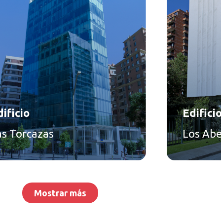
ificio
Edifici
as Torcazas
Los Ab
Mostrar más