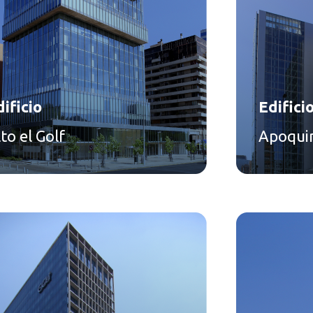
ificio
Edifici
to el Golf
Apoqui