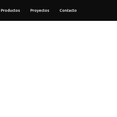
Productos
Proyectos
Contacto
><span data-buffer="
">
P