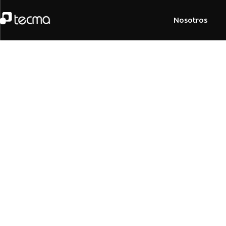
Nosotros
<span data-metadata="
"
los que 
hemos participado