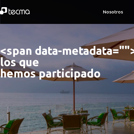
Nosotros
<span data-metadata="
"
los que 
hemos participado