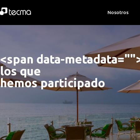
Nosotros
<span data-metadata="
"
los que 
hemos participado