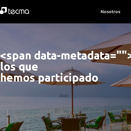
Nosotros
<span data-metadata="
"
los que 
hemos participado